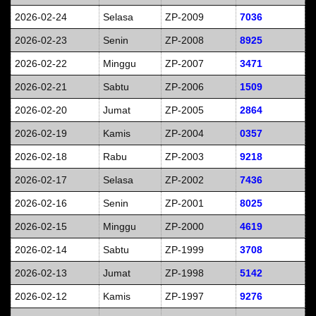
2026-02-24
Selasa
ZP-2009
7036
2026-02-23
Senin
ZP-2008
8925
2026-02-22
Minggu
ZP-2007
3471
2026-02-21
Sabtu
ZP-2006
1509
2026-02-20
Jumat
ZP-2005
2864
2026-02-19
Kamis
ZP-2004
0357
2026-02-18
Rabu
ZP-2003
9218
2026-02-17
Selasa
ZP-2002
7436
2026-02-16
Senin
ZP-2001
8025
2026-02-15
Minggu
ZP-2000
4619
2026-02-14
Sabtu
ZP-1999
3708
2026-02-13
Jumat
ZP-1998
5142
2026-02-12
Kamis
ZP-1997
9276