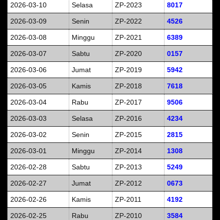
2026-03-10
Selasa
ZP-2023
8017
2026-03-09
Senin
ZP-2022
4526
2026-03-08
Minggu
ZP-2021
6389
2026-03-07
Sabtu
ZP-2020
0157
2026-03-06
Jumat
ZP-2019
5942
2026-03-05
Kamis
ZP-2018
7618
2026-03-04
Rabu
ZP-2017
9506
2026-03-03
Selasa
ZP-2016
4234
2026-03-02
Senin
ZP-2015
2815
2026-03-01
Minggu
ZP-2014
1308
2026-02-28
Sabtu
ZP-2013
5249
2026-02-27
Jumat
ZP-2012
0673
2026-02-26
Kamis
ZP-2011
4192
2026-02-25
Rabu
ZP-2010
3584