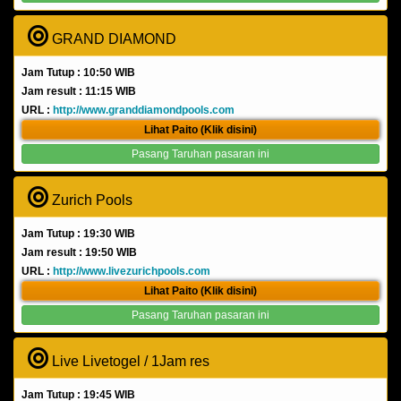
GRAND DIAMOND
Jam Tutup : 10:50 WIB
Jam result : 11:15 WIB
URL :
http://www.granddiamondpools.com
Lihat Paito (Klik disini)
Pasang Taruhan pasaran ini
Zurich Pools
Jam Tutup : 19:30 WIB
Jam result : 19:50 WIB
URL :
http://www.livezurichpools.com
Lihat Paito (Klik disini)
Pasang Taruhan pasaran ini
Live Livetogel / 1Jam res
Jam Tutup : 19:45 WIB