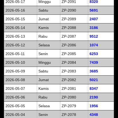
2026-05-17
Minggu
ZP-2091
8320
2026-05-16
Sabtu
ZP-2090
5691
2026-05-15
Jumat
ZP-2089
2407
2026-05-14
Kamis
ZP-2088
3186
2026-05-13
Rabu
ZP-2087
9512
2026-05-12
Selasa
ZP-2086
1074
2026-05-11
Senin
ZP-2085
6253
2026-05-10
Minggu
ZP-2084
7439
2026-05-09
Sabtu
ZP-2083
3685
2026-05-08
Jumat
ZP-2082
5021
2026-05-07
Kamis
ZP-2081
8347
2026-05-06
Rabu
ZP-2080
2190
2026-05-05
Selasa
ZP-2079
1956
2026-05-04
Senin
ZP-2078
4348