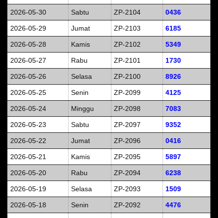
2026-05-30
Sabtu
ZP-2104
0436
2026-05-29
Jumat
ZP-2103
6185
2026-05-28
Kamis
ZP-2102
5349
2026-05-27
Rabu
ZP-2101
1730
2026-05-26
Selasa
ZP-2100
8926
2026-05-25
Senin
ZP-2099
4125
2026-05-24
Minggu
ZP-2098
7083
2026-05-23
Sabtu
ZP-2097
9352
2026-05-22
Jumat
ZP-2096
0416
2026-05-21
Kamis
ZP-2095
5897
2026-05-20
Rabu
ZP-2094
6238
2026-05-19
Selasa
ZP-2093
1509
2026-05-18
Senin
ZP-2092
4476